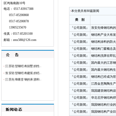
区鸿海南路10号
电话： 0517-83917388
·
本分类共有
80
篇新闻
0517-85200868
类 别
0517-85200878
13905235670
『公司新闻』
淮安先锋钢结构的
传真：0517-85201100
『公司新闻』
钢结构产业大有发
邮箱：
zmx588@126.com
『公司新闻』
钢结构涂料的防火
『公司新闻』
钢结构门窗概念及
『公司新闻』
钢结构洗牌在即乱
『公司新闻』
国内最大的江苏钢
·
江苏轻型钢结构别墅的性..
『公司新闻』
国内最大钢结构生
·
淮安轻型钢结构建筑的结..
『公司新闻』
钢结构已经成为世
·
江苏先锋吸音钢的来源和..
『公司新闻』
江西金意陶陶生产
·
大马士革钢的保养与优势..
『公司新闻』
我国建筑钢结构设
·
一种钢结构表面处理及涂..
『公司新闻』
华北召开钢结构焊
·
力推钢结构住宅产业化势..
『公司新闻』
我国钢结构行业的
『公司新闻』
我国钢结构产业目