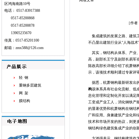
阅读文章
区鸿海南路10号
电话： 0517-83917388
0517-85200868
［作者：
0517-85200878
13905235670
集成建筑的发展之路、建筑工业
传真：0517-85201100
不凸显出建筑行业从“人海战术
邮箱：
zmx588@126.com
其实，钢结构从体系、产业、
高，副部长王宁及副部长易军
陈政高部长详细介绍了杭萧钢构
示，该项技术顺利通过专家评
轻 钢
据悉，杭萧钢构最新研发出的
重钢多层建筑
构
该体系具有社会化贡献、低
网 架
息化管理和定制化开发以满足
膜结构
工变成产业工人，消化钢铁产能
的显著优势和杭萧钢构在钢结
广和应用。身兼建筑产业化和绿
技术和市场开发的热议，则更
钢结构绿色建筑集成产业的创
方鸿强表示，钢结构建筑作为